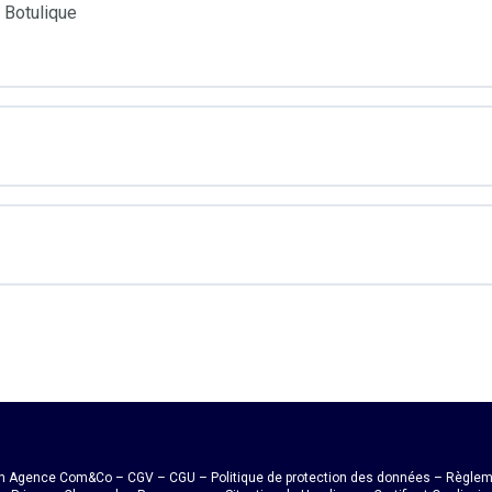
 Botulique
DEMANDE DE PRÉ-INSCRIPTION
CONTACT
n Agence
Com&Co
–
CGV
–
CGU
–
Politique de protection des données
–
Règleme