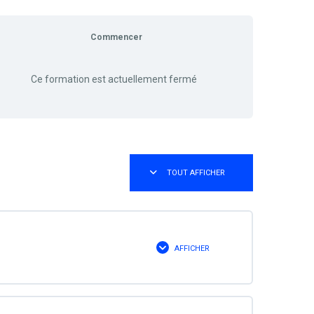
Commencer
Ce formation est actuellement fermé
TOUT AFFICHER
M
O
D
U
L
E
S
AFFICHER
M
O
D
U
L
E