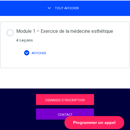
TOUT AFFICHER
M
O
D
U
L
E
Module 1 – Exercice de la médecine esthétique
S
4 Leçons
AFFICHER
M
O
D
U
L
E
1
–
E
X
DEMANDE D'INSCRIPTION
E
R
C
I
CONTACT
C
Programmer un appel
E
D