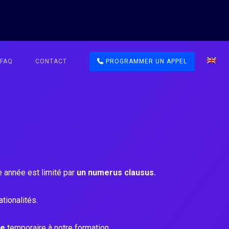
FAQ
CONTACT
PROGRAMMER UN APPEL
ue année est limité par
un numerus clausus.
tionalités.
te
temporaire à notre formation.