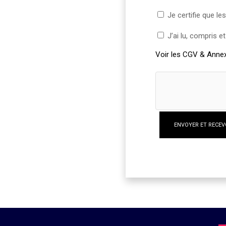
Informations
Je certifie que l
(Néces
CGV
J’ai lu, compris 
(Nécessaire)
Voir les CGV & Anne
ENVOYER ET RECE