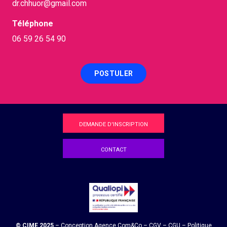
dr.chhuor@gmail.com
Téléphone
06 59 26 54 90
POSTULER
DEMANDE D'INSCRIPTION
CONTACT
© CIME 2025
– Conception Agence
Com&Co
–
CGV
–
CGU
–
Politique