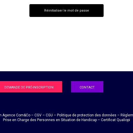
DEMANDE DE PRÉ-INSCRIPTION
CONTACT
n Agence
Com&Co
–
CGV
–
CGU
–
Politique de protection des données
–
Règleme
Prise en Charge des Personnes en Situation de Handicap
–
Certificat Qualiopi