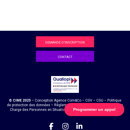
DEMANDE D'INSCRIPTION
CONTACT
© CIME 2025
– Conception Agence
Com&Co
–
CGV
–
CGU
–
Politique
de protection des données
–
Règlement intérieur
–
Politique de Prise en
Programmer un appel
Charge des Personnes en Situation de Handicap
–
Certificat Qualiopi