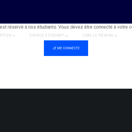
est réservé à nos étudiants. Vous devez être connecté à votre 
IPTION
ESPACE ÉTUDIANT
CIME LE RÉSEAU
JE ME CONNECTE