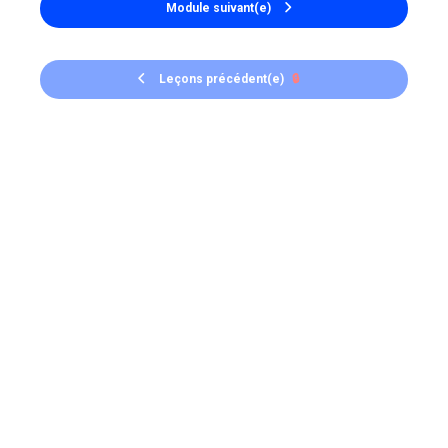
Module suivant(e)
Leçons précédent(e)
🔒