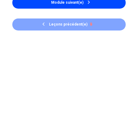
Module suivant(e)
Leçons précédent(e)
🔒