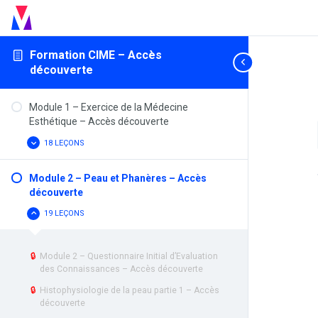
Formation CIME – Accès
découverte
Module 1 – Exercice de la Médecine
Esthétique – Accès découverte
18 LEÇONS
MODULE
AFFICHER
1
–
EXERCICE
Module 2 – Peau et Phanères – Accès
DE
découverte
LA
MÉDECINE
ESTHÉTIQUE
19 LEÇONS
MODULE
CACHER
–
2
ACCÈS
–
DÉCOUVERTE
PEAU
ET
🔒
Module 2 – Questionnaire Initial d’Evaluation
PHANÈRES
des Connaissances – Accès découverte
–
ACCÈS
🔒
Histophysiologie de la peau partie 1 – Accès
DÉCOUVERTE
découverte