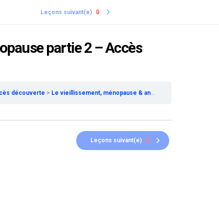
Leçons suivant(e)
🔒
opause partie 2 – Accès
ccès découverte
Le vieillissement, ménopause & andropause partie 2 – Accès découverte
Leçons suivant(e)
🔒