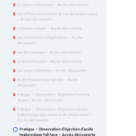
🔒
La séance d’injection – Accès découverte
🔒
Les effets secondaires de l’acide hyaluronique
– Accès découverte
🔒
La hyaluronidase – Accès découverte
🔒
Les inducteurs collagéniques – Accès
découverte
🔒
Les fils tenseurs – Accès découverte
🔒
La mesotherapie – Accès découverte
🔒
Les polynucléotides – Accès découverte
🔒
Acide hyaluronique hybride – Accès
découverte
🔒
Pratique – Observation d’injection 9 points
shape – Accès découverte
🔒
Pratique – Observation d’injection d’acide
hyaluronique des levres et de skinbooster –
Accès découverte
Pratique – Observation d’injection d’acide
hyaluronique full face – Accès découverte