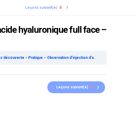
Leçons suivant(e)
🔒
acide hyaluronique full face –
cès découverte
Pratique – Observation d’injection d’acide hyaluronique full face – Accès découverte
Leçons suivant(e)
🔒