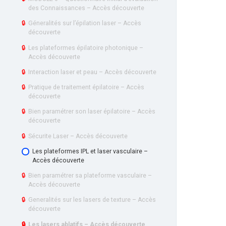
IPL
des Connaissances – Accès découverte
–
ACCÈS
🔒
Géneralités sur l’épilation laser – Accès
DÉCOUVERTE
découverte
🔒
Les plateformes épilatoire photonique –
Accès découverte
🔒
Interaction laser et peau – Accès découverte
🔒
Pratique de traitement épilatoire – Accès
découverte
🔒
Bien paramétrer son laser épilatoire – Accès
découverte
🔒
Sécurite Laser – Accès découverte
Les plateformes IPL et laser vasculaire –
Accès découverte
🔒
Bien paramétrer sa plateforme vasculaire –
Accès découverte
🔒
Generalités sur les lasers de texture – Accès
découverte
🔒
Les lasers ablatifs – Accès découverte