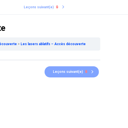
Leçons suivant(e)
🔒
te
découverte
Les lasers ablatifs – Accès découverte
Leçons suivant(e)
🔒