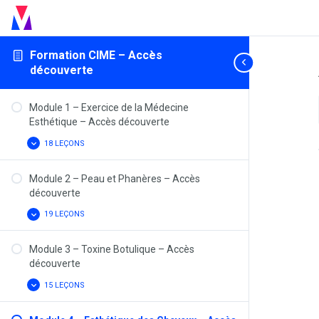
Formation CIME – Accès
découverte
Module 1 – Exercice de la Médecine
Esthétique – Accès découverte
18 LEÇONS
MODULE
AFFICHER
1
–
EXERCICE
Module 2 – Peau et Phanères – Accès
DE
découverte
LA
MÉDECINE
ESTHÉTIQUE
19 LEÇONS
MODULE
AFFICHER
–
2
ACCÈS
–
DÉCOUVERTE
PEAU
Module 3 – Toxine Botulique – Accès
ET
découverte
PHANÈRES
–
ACCÈS
15 LEÇONS
MODULE
AFFICHER
DÉCOUVERTE
3
–
TOXINE