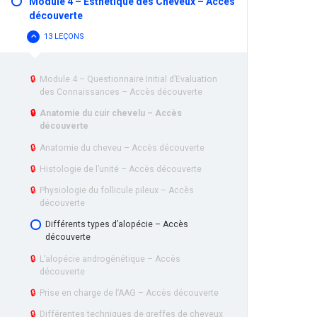
Module 4 – Esthétique des Cheveux – Accès
BOTULIQUE
découverte
–
ACCÈS
DÉCOUVERTE
13 LEÇONS
MODULE
CACHER
4
–
ESTHÉTIQUE
DES
🔒
Module 4 – Questionnaire Initial d’Evaluation
CHEVEUX
des Connaissances – Accès découverte
–
ACCÈS
🔒
Anatomie du cuir chevelu – Accès
DÉCOUVERTE
découverte
🔒
Anatomie du cheveu – Accès découverte
🔒
Histologie de l’unité – Accès découverte
🔒
Physiologie du follicule pileux – Accès
découverte
Différents types d’alopécie – Accès
découverte
🔒
L’alopécie androgénétique – Accès
découverte
🔒
Prise en charge de l’AAG – Accès découverte
🔒
Différentes techniques de greffes de cheveux