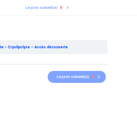
Leçons suivant(e)
🔒
rte
Cryolipolyse – Accès découverte
Leçons suivant(e)
🔒