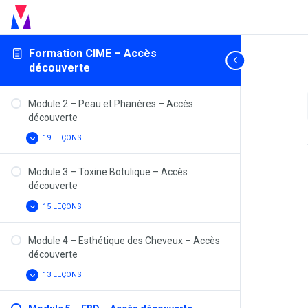
Module 1 – Exercice de la Médecine
Esthétique – Accès découverte
Formation CIME – Accès
découverte
18 LEÇONS
MODULE
AFFICHER
1
–
EXERCICE
Module 2 – Peau et Phanères – Accès
DE
découverte
LA
MÉDECINE
ESTHÉTIQUE
19 LEÇONS
MODULE
AFFICHER
–
2
ACCÈS
–
DÉCOUVERTE
PEAU
Module 3 – Toxine Botulique – Accès
ET
découverte
PHANÈRES
–
ACCÈS
15 LEÇONS
MODULE
AFFICHER
DÉCOUVERTE
3
–
TOXINE
Module 4 – Esthétique des Cheveux – Accès
BOTULIQUE
découverte
–
ACCÈS
DÉCOUVERTE
13 LEÇONS
MODULE
AFFICHER
4
–
ESTHÉTIQUE