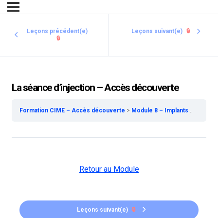
Leçons précédent(e)
Leçons suivant(e)
🔒
🔒
La séance d’injection – Accès découverte
Formation CIME – Accès découverte
Module 8 – Implants faciaux – Accès découverte
Retour au Module
Leçons suivant(e)
🔒