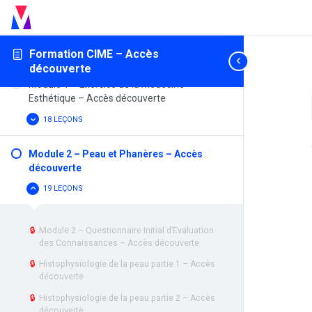
Formation CIME – Accès
découverte
Module 1 – Exercice de la Médecine
Esthétique – Accès découverte
18 LEÇONS
MODULE
AFFICHER
1
–
EXERCICE
Module 2 – Peau et Phanères – Accès
DE
découverte
LA
MÉDECINE
ESTHÉTIQUE
19 LEÇONS
MODULE
CACHER
–
2
ACCÈS
–
DÉCOUVERTE
PEAU
ET
🔒
Module 2 – Questionnaire Initial d’Evaluation
PHANÈRES
des Connaissances – Accès découverte
–
ACCÈS
🔒
Histophysiologie de la peau partie 1 – Accès
DÉCOUVERTE
découverte
🔒
Histophysiologie de la peau partie 2 – Accès
découverte