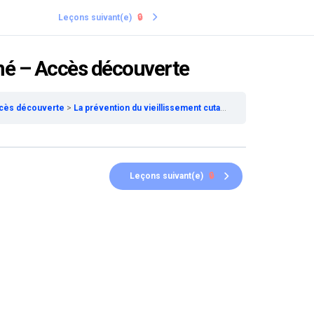
Leçons suivant(e)
🔒
ané – Accès découverte
ccès découverte
La prévention du vieillissement cutané – Accès découverte
Leçons suivant(e)
🔒