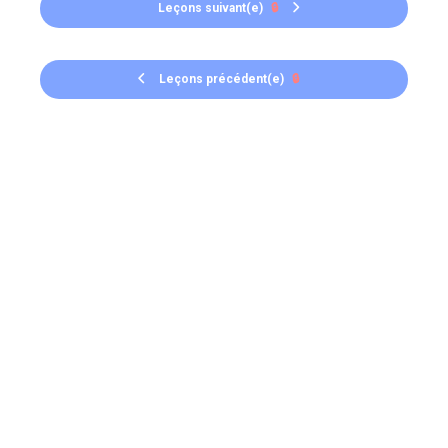
Leçons suivant(e)
🔒
Leçons précédent(e)
🔒