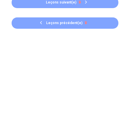
Leçons suivant(e)
🔒
Leçons précédent(e)
🔒